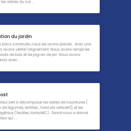
les arbres du col ...
lation du jardin
es bacs construits, nous les avons placés. Avec une
s avons vérifié l'alignement. Nous avons rempli les
outs de bois et de pignes de pin. Nous avons
bois avec ...
ost
eur sert à décomposer les restes de nourritures (
de légumes, lentilles , haricots vertsâ€¦), et les
gétaux ( feuilles, tonte,â€¦.). David nous a donné
ur qu' ...