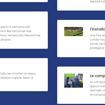
exposé sur 
ipé à la semaine E3D
l'instal
avons été ramasser des
. Nous remercions Mesdames
Une fois l
propos ...
corde, nou
fonds de b
protégé le 
a fallu les monter! Un beau
Le comp
tallation rapide. Merci à
Le compost
épluchures 
déchets vé
le composte