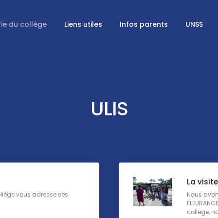
ie du collège
Liens utiles
Infos parents
UNSS
ULIS
La visit
llège vous adresse ses
Nous avons
FLEURANCE 
collège, no