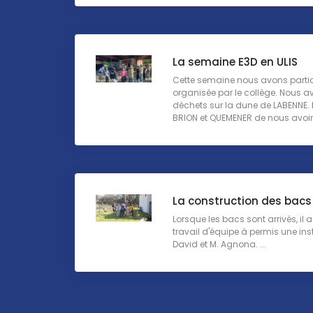
La semaine E3D en ULIS
Cette semaine nous avons partic
organisée par le collège. Nous 
déchets sur la dune de LABENNE
BRION et QUEMENER de nous avoir 
La construction des bacs
Lorsque les bacs sont arrivés, il 
travail d'équipe à permis une ins
David et M. Agnona. ...