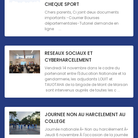
CHEQUE SPORT
Chers parents, Ci joint deux documents
importants:-Courrier Bourses
départementales-Tutoriel demande en
ligne ...
RESEAUX SOCIAUX ET
CYBERHARCELEMENT
Vendredi 14 novembre dans le cadre du
partenariat entre l'Education Nationale et la
gendarmerie, les adjudants LOUIT et
TAUOTAHA de la brigade de Mont de Marsan
sont intervenus auprès de toutes les c ...
JOURNEE NON AU HARCELEMENT AU
COLLEGE
Journée nationale Â« Non au harcèlement Â»
Jeudi 6 novembre À l'occasion de la journée